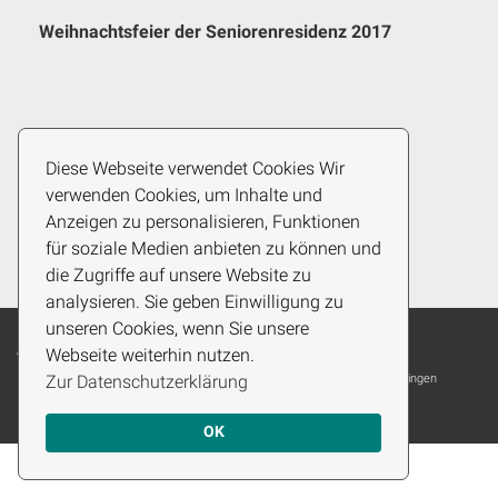
Weihnachtsfeier der Seniorenresidenz 2017
Diese Webseite verwendet Cookies Wir
zurück zur Fotogalerie
verwenden Cookies, um Inhalte und
Anzeigen zu personalisieren, Funktionen
für soziale Medien anbieten zu können und
die Zugriffe auf unsere Website zu
analysieren. Sie geben Einwilligung zu
unseren Cookies, wenn Sie unsere
Webseite weiterhin nutzen.
© Copyright - Seniorenresidenz ALBBLICK
Zur Datenschutzerklärung
Startseite
Fotogalerie
Leistungen
Wohnungen
Jettingen
Kontakt
Datenschutz
Impressum
OK